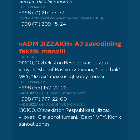
Sergeli dilerlik markazi
TELEFON RAQAMI
+998 (71) 217-77-77
ISHONCH TELEFONI (SHIKOYAT VA TAKLIFLAR UCHUN)
+998 (71) 209-15-24
«ADM JIZZAKH» AJ zavodining
faktik manzili
JOYLASHUVI
131100, O‘zbekiston Respublikasi, Jizzax
viloyati, Sharof Rashidov tumani, “To‘qchilik”
MFY, “Jizzax” maxsus iqtisodiy zonasi
TELEFON RAQAMI
+998 (55) 152-22-22
«ADM JIZZAKH» AJ KOMPLAYENS XIZMATI
+998 (71) 777-22-00
«ADM JIZZAKH» AJNING YURIDIK MANZILI
130100, O'zbekiston Respublikasi, Jizzax
viloyati, G'allaorol tumani, “Baxt” MFY, Kichik
sanoat zonasi