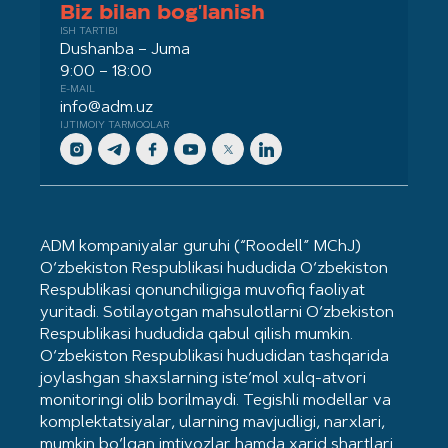
Biz bilan bog'lanish
ISH TARTIBI
Dushanba – Juma
9:00 – 18:00
E-MAIL
info@adm.uz
IJTIMOIY TARMOQLAR
ADM kompaniyalar guruhi (“Roodell” MChJ)
O‘zbekiston Respublikasi hududida O‘zbekiston
Respublikasi qonunchiligiga muvofiq faoliyat
yuritadi. Sotilayotgan mahsulotlarni O‘zbekiston
Respublikasi hududida qabul qilish mumkin.
O‘zbekiston Respublikasi hududidan tashqarida
joylashgan shaxslarning iste’mol xulq-atvori
monitoringi olib borilmaydi. Tegishli modellar va
komplektatsiyalar, ularning mavjudligi, narxlari,
mumkin bo‘lgan imtiyozlar hamda xarid shartlari