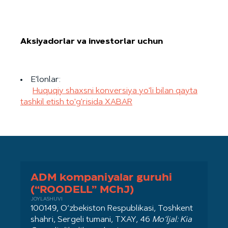
Aksiyadorlar va investorlar uchun
E'lonlar:
Huquqiy shaxsni konversiya yo'li bilan qayta
tashkil etish to'g'risida XABAR
ADM kompaniyalar guruhi
(“ROODELL” MChJ)
JOYLASHUVI
100149, O‘zbekiston Respublikasi, Toshkent
shahri, Sergeli tumani, TXAY, 46
Mo‘ljal: Kia