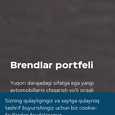
Brendlar portfeli
Yuqori darajadagi sifatga ega yangi
avtomobillarni chiqarish yo
‘
li orqali
bozorning yirik,
Sizning qulayligingiz va saytga qulayroq
tez rivojlanayotgan va istiqbolli
tashrif buyurishingiz uchun biz cookie-
segmentlarida mahsulot portfelining