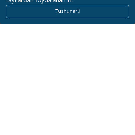
fayllardan foydalanamiz.
jadal kengaytirilishi.
Tushunarli