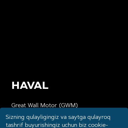
Hyundai T
HAVAL
K
Bus
Kia
Great Wall Motor (GWM)
M)
kompaniyasining
Hyundai Motor Compa
Sizning qulayligingiz va saytga qulayroq
 avtomobillar
yo'ltanlamas va krossoverlar ishlab
kompaniyasining yuk m
Yengil va tijoriy
tashrif buyurishingiz uchun biz cookie-