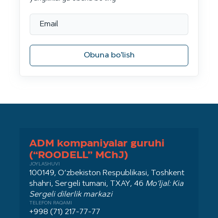
Obuna bo'lish
ADM kompaniyalar guruhi
(“ROODELL” MChJ)
JOYLASHUVI
100149, O‘zbekiston Respublikasi, Toshkent
shahri, Sergeli tumani, TXAY, 46
Mo‘ljal: Kia
Sergeli dilerlik markazi
TELEFON RAQAMI
+998 (71) 217-77-77