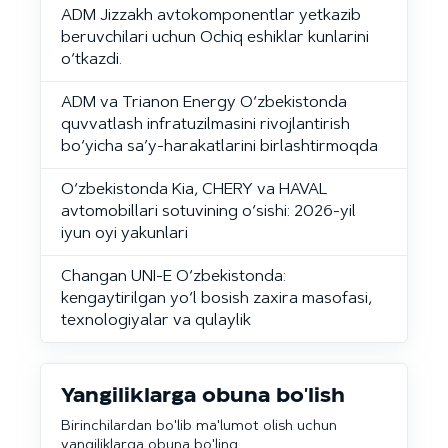
ADM Jizzakh avtokomponentlar yetkazib
beruvchilari uchun Ochiq eshiklar kunlarini
o‘tkazdi.
ADM va Trianon Energy O‘zbekistonda
quvvatlash infratuzilmasini rivojlantirish
bo‘yicha sa’y-harakatlarini birlashtirmoqda
O‘zbekistonda Kia, CHERY va HAVAL
avtomobillari sotuvining o‘sishi: 2026-yil
iyun oyi yakunlari
Changan UNI-E O‘zbekistonda:
kengaytirilgan yo‘l bosish zaxira masofasi,
texnologiyalar va qulaylik
Yangiliklarga obuna bo'lish
Birinchilardan bo'lib ma'lumot olish uchun
yangiliklarga obuna bo'ling