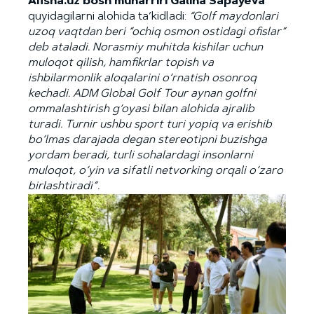
Afisha
.
uz
bosh
muharriri
Galina
Sapayeva
quyidagilarni alohida ta’kidladi:
“
Golf
maydonlari
uzoq
vaqtdan
beri
“
ochiq
osmon
ostidagi
ofislar
”
deb
ataladi
.
Norasmiy
muhitda
kishilar
uchun
muloqot
qilish
,
hamfikrlar
topish
va
ishbilarmonlik
aloqalarini
o
‘
rnatish
osonroq
kechadi
.
ADM Global Golf Tour aynan golfni
ommalashtirish g‘oyasi bilan alohida ajralib
turadi. Turnir ushbu sport turi yopiq va erishib
bo‘lmas darajada degan stereotipni buzishga
yordam beradi, turli sohalardagi insonlarni
muloqot, o‘yin va sifatli netvorking orqali o‘zaro
birlashtiradi
”
.