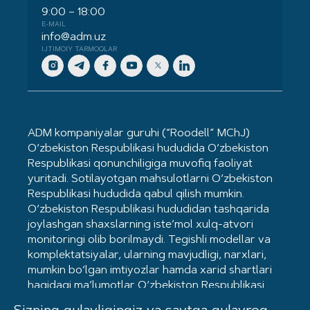
9:00 – 18:00
E-MAIL
info@adm.uz
IJTIMOIY TARMOQLAR
ADM kompaniyalar guruhi (“Roodell” MChJ)
O‘zbekiston Respublikasi hududida O‘zbekiston
Respublikasi qonunchiligiga muvofiq faoliyat
yuritadi. Sotilayotgan mahsulotlarni O‘zbekiston
Respublikasi hududida qabul qilish mumkin.
O‘zbekiston Respublikasi hududidan tashqarida
joylashgan shaxslarning iste’mol xulq-atvori
monitoringi olib borilmaydi. Tegishli modellar va
komplektatsiyalar, ularning mavjudligi, narxlari,
mumkin bo‘lgan imtiyozlar hamda xarid shartlari
haqidagi ma’lumotlar O‘zbekiston Respublikasi
hududidagi Kia dilerlarida mavjud. Mahsulot