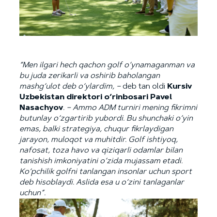
“
Men
ilgari
hech
qachon
golf
o
‘
ynamaganman
va
bu
juda
zerikarli
va
o
shirib
baholangan
mashg
‘
ulot
deb
o
‘
ylardim
, –
deb tan oldi
Kursiv
Uzbekistan
direktori
o
‘
rinbosari
Pavel
Nasachyov
.
–
Ammo
ADM
turniri
mening
fikrimni
butunlay
o
‘
zgartirib
yubordi
.
Bu shunchaki o‘yin
emas, balki strategiya, chuqur fikrlaydigan
jarayon, muloqot va muhitdir. Golf ishtiyoq,
nafosat, toza havo va qiziqarli odamlar bilan
tanishish imkoniyatini o‘zida mujassam etadi.
Ko‘pchilik golfni tanlangan insonlar uchun sport
deb hisoblaydi. Aslida esa u o‘zini tanlaganlar
uchun
”
.