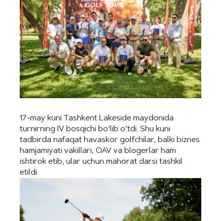
17-may kuni Tashkent Lakeside maydonida
turnirning IV bosqichi bo‘lib o‘tdi. Shu kuni
tadbirda nafaqat havaskor golfchilar, balki biznes
hamjamiyati vakillari, OAV va blogerlar ham
ishtirok etib, ular uchun mahorat darsi tashkil
etildi.