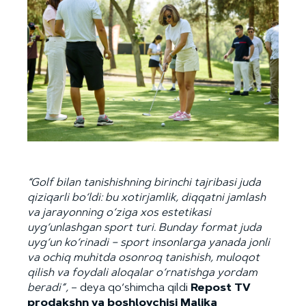
“Golf bilan tanishishning birinchi tajribasi juda
qiziqarli bo‘ldi: bu xotirjamlik, diqqatni jamlash
va jarayonning o‘ziga xos estetikasi
uyg‘unlashgan sport turi. Bunday format juda
uyg‘un ko‘rinadi – sport insonlarga yanada jonli
va ochiq muhitda osonroq tanishish, muloqot
qilish va foydali aloqalar o‘rnatishga yordam
beradi”,
– deya qo‘shimcha qildi
Repost TV
prodakshn va boshlovchisi Malika