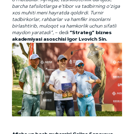
o‘rnatadilar. Ayniqsa, tashkilotchilik darajasi,
barcha tafsilotlarga e’tibor va tadbirning o‘ziga
xos muhiti meni hayratda qoldirdi. Turnir
tadbirkorlar, rahbarlar va hamfikr insonlarni
birlashtirib, muloqot va hamkorlik uchun sifatli
maydon yaratadi
”
,
– dedi
“
Strateg
”
biznes
akademiyasi asoschisi Igor Lvovich Sin.