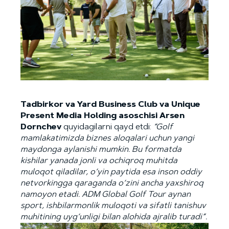
Tadbirkor va Yard Business Club va Unique
Present Media Holding asoschisi Arsen
Dornchev
quyidagilarni qayd etdi:
“
Golf
mamlakatimizda biznes aloqalari uchun yangi
maydonga aylanishi mumkin. Bu formatda
kishilar yanada jonli va ochiqroq muhitda
muloqot qiladilar, o‘yin paytida esa inson oddiy
netvorkingga qaraganda o‘zini ancha yaxshiroq
namoyon etadi. ADM Global Golf Tour aynan
sport, ishbilarmonlik muloqoti va sifatli tanishuv
muhitining uyg‘unligi bilan alohida ajralib turadi
”
.