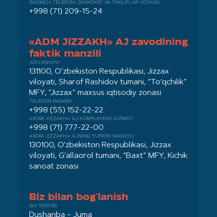
ISHONCH TELEFONI (SHIKOYAT VA TAKLIFLAR UCHUN)
+998 (71) 209-15-24
«ADM JIZZAKH» AJ zavodining
faktik manzili
JOYLASHUVI
131100, O‘zbekiston Respublikasi, Jizzax
viloyati, Sharof Rashidov tumani, “To‘qchilik”
MFY, “Jizzax” maxsus iqtisodiy zonasi
TELEFON RAQAMI
+998 (55) 152-22-22
«ADM JIZZAKH» AJ KOMPLAYENS XIZMATI
+998 (71) 777-22-00
«ADM JIZZAKH» AJNING YURIDIK MANZILI
130100, O'zbekiston Respublikasi, Jizzax
viloyati, G'allaorol tumani, “Baxt” MFY, Kichik
sanoat zonasi
Biz bilan bog'lanish
ISH TARTIBI
Dushanba – Juma