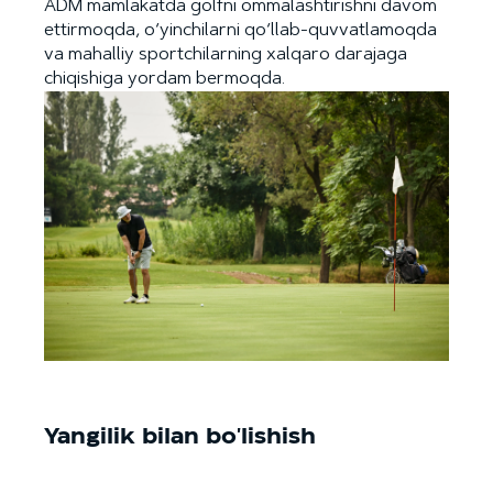
ADM mamlakatda golfni ommalashtirishni davom
ettirmoqda, o‘yinchilarni qo‘llab-quvvatlamoqda
va mahalliy sportchilarning xalqaro darajaga
chiqishiga yordam bermoqda.
Yangilik bilan bo'lishish