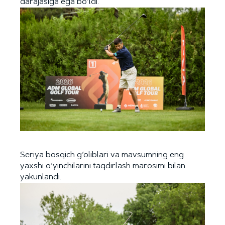
darajasiga ega bo‘ldi.
Seriya bosqich g‘oliblari va mavsumning eng
yaxshi o‘yinchilarini taqdirlash marosimi bilan
yakunlandi.