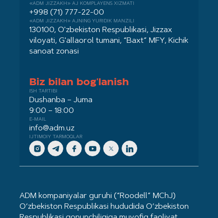
«ADM JIZZAKH» AJ KOMPLAYENS XIZMATI
+998 (71) 777-22-00
«ADM JIZZAKH» AJNING YURIDIK MANZILI
130100, O'zbekiston Respublikasi, Jizzax
viloyati, G'allaorol tumani, “Baxt” MFY, Kichik
sanoat zonasi
Biz bilan bog'lanish
ISH TARTIBI
Dushanba – Juma
9:00 – 18:00
E-MAIL
info@adm.uz
IJTIMOIY TARMOQLAR
ADM kompaniyalar guruhi (“Roodell” MChJ)
O‘zbekiston Respublikasi hududida O‘zbekiston
Respublikasi qonunchiligiga muvofiq faoliyat