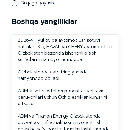
Orqaga qaytish
Boshqa yangiliklar
2026-yil iyul oyida avtomobillar sotuvi
natijalari: Kia, HAVAL va CHERY avtomobillari
O‘zbekiston bozorida ishonchli o‘sish
sur’atlarini namoyon etmoqda
O‘zbekistonda avtolizing yanada
hamyonbop bo‘ladi
ADM Jizzakh avtokomponentlar yetkazib
beruvchilari uchun Ochiq eshiklar kunlarini
o‘tkazdi.
ADM va Trianon Energy O‘zbekistonda
quvvatlash infratuzilmasini rivojlantirish
bo‘yicha sa’y-harakatlarini birlashtirmoqda