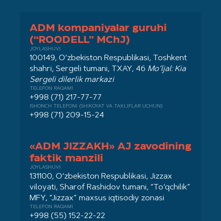
ADM kompaniyalar guruhi
(“ROODELL” MChJ)
JOYLASHUVI
100149, O‘zbekiston Respublikasi, Toshkent
shahri, Sergeli tumani, TXAY, 46
Mo‘ljal: Kia
Sergeli dilerlik markazi
TELEFON RAQAMI
+998 (71) 217-77-77
ISHONCH TELEFONI (SHIKOYAT VA TAKLIFLAR UCHUN)
+998 (71) 209-15-24
«ADM JIZZAKH» AJ zavodining
faktik manzili
JOYLASHUVI
131100, O‘zbekiston Respublikasi, Jizzax
viloyati, Sharof Rashidov tumani, “To‘qchilik”
MFY, “Jizzax” maxsus iqtisodiy zonasi
TELEFON RAQAMI
+998 (55) 152-22-22