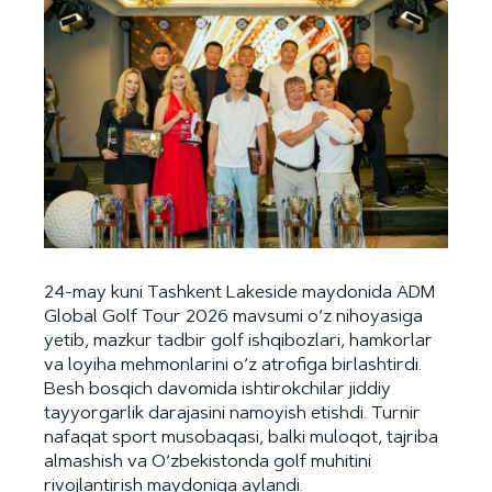
24-may kuni Tashkent Lakeside maydonida ADM
Global Golf Tour 2026 mavsumi o‘z nihoyasiga
yetib, mazkur tadbir golf ishqibozlari, hamkorlar
va loyiha mehmonlarini o‘z atrofiga birlashtirdi.
Besh bosqich davomida ishtirokchilar jiddiy
tayyorgarlik darajasini namoyish etishdi. Turnir
nafaqat sport musobaqasi, balki muloqot, tajriba
almashish va O‘zbekistonda golf muhitini
rivojlantirish maydoniga aylandi.