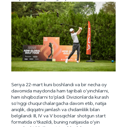
Seriya 22-mart kuni boshlandi va bir necha oy
davomida maydonda ham tajribali o‘yinchilarni,
ham ishqibozlarni to‘pladi. Divizionlarda kurash
so‘nggi chuqurchalargacha davom etib, natija
aniqlik, diqqatni jamlash va chidamlilik bilan
belgilandi. III, IV va V bosqichlar shotgun start
formatida o‘tkazildi, buning natijasida o‘yin