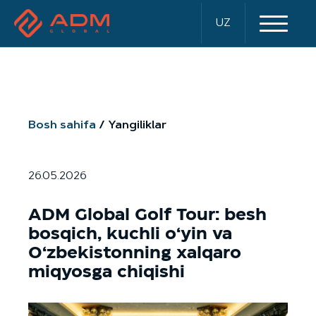
UZ
Bosh sahifa
Yangiliklar
26.05.2026
ADM Global Golf Tour: besh
bosqich, kuchli o‘yin va
O‘zbekistonning xalqaro
miqyosga chiqishi